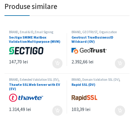
Produse similare
BRAND
,
Email & ID
,
Email Signing
BRAND
,
GEOTRUST
,
Organization
Certificate
,
SECTIGO
Validation SSL (OV)
,
Wildcard SSL
Sectigo SMIME Mailbox
Geotrust TrueBusinessID
Validation Multipurpose (MVM)
Wildcard (OV)
147,70
lei
2.392,66
lei
BRAND
,
Extended Validation SSL (EV)
,
BRAND
,
Domain Validation SSL (DV)
,
Single-Domain SSL
,
THAWTE
RAPIDSSL
,
Single-Domain SSL
Thawte SSL Web Server with EV
Rapid SSL (DV)
(EV)
1.314,49
lei
103,39
lei