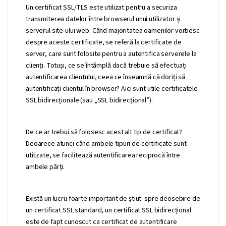
Un certificat SSL/TLS este utilizat pentru a securiza
transmiterea datelor între browserul unui utilizator și
serverul site-ului web. Când majoritatea oamenilor vorbesc
despre aceste certificate, se referă la certificate de
server, care sunt folosite pentru a autentifica serverele la
clienți. Totuși, ce se întâmplă dacă trebuie să efectuați
autentificarea clientului, ceea ce înseamnă că doriți să
autentificați clientul în browser? Aici sunt utile certificatele
SSL bidirecționale (sau „SSL bidirecțional”).
De ce ar trebui să folosesc acest alt tip de certificat?
Deoarece atunci când ambele tipuri de certificate sunt
utilizate, se facilitează autentificarea reciprocă între
ambele părți.
Există un lucru foarte important de știut: spre deosebire de
un certificat SSL standard, un certificat SSL bidirecțional
este de fapt cunoscut ca certificat de autentificare