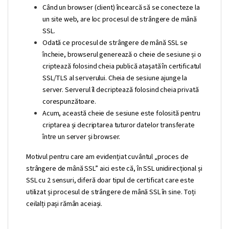
Când un browser (client) încearcă să se conecteze la
un site web, are loc procesul de strângere de mână
SSL.
Odată ce procesul de strângere de mână SSL se
încheie, browserul generează o cheie de sesiune și o
criptează folosind cheia publică atașată în certificatul
SSL/TLS al serverului. Cheia de sesiune ajunge la
server. Serverul îl decriptează folosind cheia privată
corespunzătoare.
Acum, această cheie de sesiune este folosită pentru
criptarea și decriptarea tuturor datelor transferate
între un server și browser.
Motivul pentru care am evidențiat cuvântul „proces de
strângere de mână SSL” aici este că, în SSL unidirecțional și
SSL cu 2 sensuri, diferă doar tipul de certificat care este
utilizat și procesul de strângere de mână SSL în sine. Toți
ceilalți pași rămân aceiași.