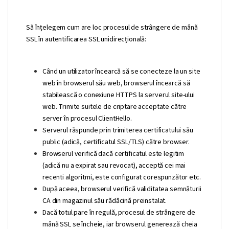
Să înțelegem cum are loc procesul de strângere de mână
SSL în autentificarea SSL unidirecțională:
Când un utilizator încearcă să se conecteze la un site
web în browserul său web, browserul încearcă să
stabilească o conexiune HTTPS la serverul site-ului
web. Trimite suitele de criptare acceptate către
server în procesul ClientHello.
Serverul răspunde prin trimiterea certificatului său
public (adică, certificatul SSL/TLS) către browser.
Browserul verifică dacă certificatul este legitim
(adică nu a expirat sau revocat), acceptă cei mai
recenti algoritmi, este configurat corespunzător etc.
După aceea, browserul verifică validitatea semnăturii
CA din magazinul său rădăcină preinstalat.
Dacă totul pare în regulă, procesul de strângere de
mână SSL se încheie, iar browserul generează cheia