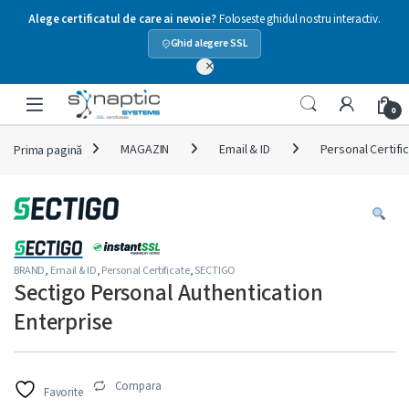
Alege certificatul de care ai nevoie?
Foloseste ghidul nostru interactiv.
Ghid alegere SSL
×
Skip to navigation
Skip to content
Open
0
Prima pagină
MAGAZIN
Email & ID
Personal Certifi
BRAND
,
Email & ID
,
Personal Certificate
,
SECTIGO
Sectigo Personal Authentication
Enterprise
Compara
Favorite