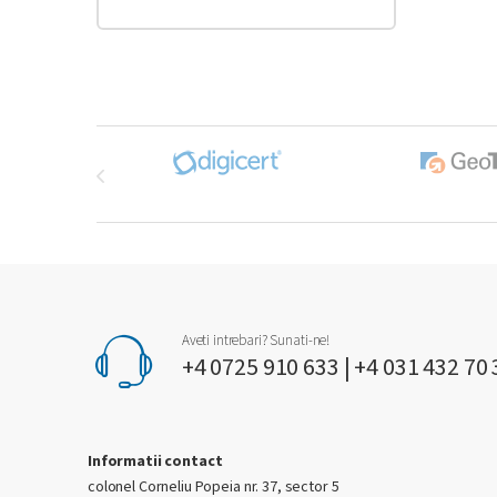
Brands Carousel
Aveti intrebari? Sunati-ne!
+4 0725 910 633 | +4 031 432 70 
Informatii contact
colonel Corneliu Popeia nr. 37, sector 5