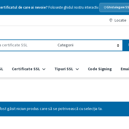
ertificatul de care ai nevoie?
Foloseste ghidul nostru interactiv.
Ghid alegere S
Locatie
r:
SL
Certificate SSL
Tipuri SSL
Code Signing
Emai
fost găsit niciun produs care să se potrivească cu selecția ta.