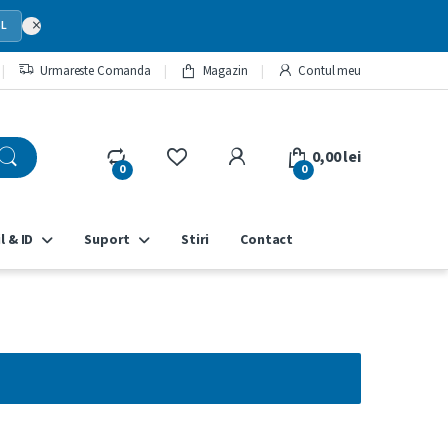
×
SL
Urmareste Comanda
Magazin
Contul meu
My Account
0,00
lei
0
0
l & ID
Suport
Stiri
Contact