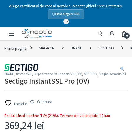
Alege certificatul de care ai nevoie?
Foloseste ghidul nostru interactiv.
Ghid alegere SSL
×
Skip to navigation
Skip to content
Open
0
Prima pagină
MAGAZIN
BRAND
SECTIGO
BRAND
,
InstantSSL
,
Organization Validation SSL (OV)
,
SECTIGO
,
Single-Domain SSL
Sectigo InstantSSL Pro (OV)
Compara
Favorite
Pretul afisat contine TVA (21%). Termen de valabilitate 12 luni.
369,24
lei