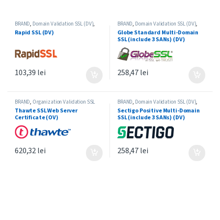
BRAND
,
Domain Validation SSL (DV)
,
BRAND
,
Domain Validation SSL (DV)
,
RAPIDSSL
,
Single-Domain SSL
GLOBESSL
,
Multi-Domain SSL
Rapid SSL (DV)
Globe Standard Multi-Domain
SSL (include 3 SANs) (DV)
103,39
lei
258,47
lei
BRAND
,
Organization Validation SSL
BRAND
,
Domain Validation SSL (DV)
,
(OV)
,
Single-Domain SSL
,
THAWTE
Multi-Domain SSL
,
PositiveSSL
,
Thawte SSL Web Server
Sectigo Positive Multi-Domain
SECTIGO
Certificate (OV)
SSL (include 3 SANs) (DV)
620,32
lei
258,47
lei