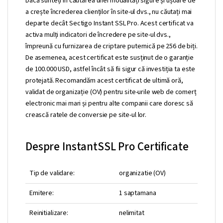
Dacă sunteți în căutarea unei modalități sigure și ușoare de
a crește încrederea clienților în site-ul dvs., nu căutați mai
departe decât Sectigo Instant SSL Pro. Acest certificat va
activa mulți indicatori de încredere pe site-ul dvs.,
împreună cu furnizarea de criptare puternică pe 256 de biți.
De asemenea, acest certificat este susținut de o garanție
de 100.000 USD, astfel încât să fii sigur că investiția ta este
protejată. Recomandăm acest certificat de ultimă oră,
validat de organizație (OV) pentru site-urile web de comerț
electronic mai mari și pentru alte companii care doresc să
crească ratele de conversie pe site-ul lor.
Despre InstantSSL Pro Certificate
Tip de validare:
organizatie (OV)
Emitere:
1 saptamana
Reinitializare:
nelimitat