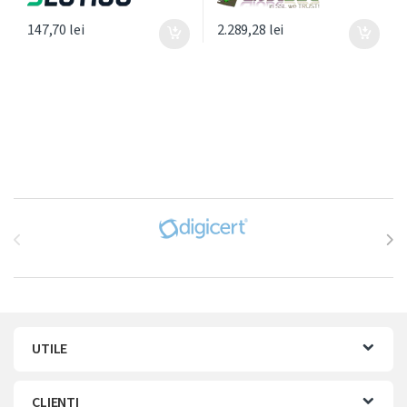
147,70
lei
2.289,28
lei
Brands Carousel
UTILE
CLIENTI