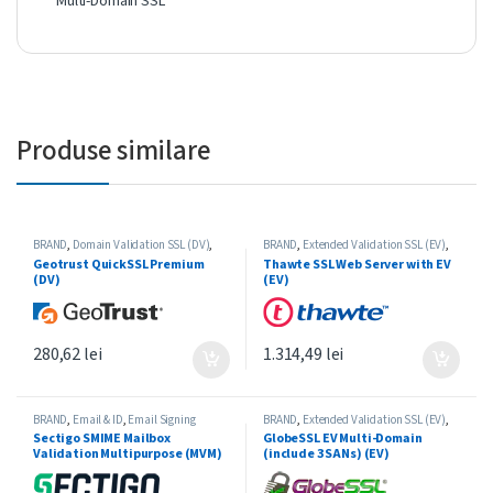
Multi-Domain SSL
Produse similare
BRAND
,
Domain Validation SSL (DV)
,
BRAND
,
Extended Validation SSL (EV)
,
GEOTRUST
,
Single-Domain SSL
Single-Domain SSL
,
THAWTE
Geotrust QuickSSL Premium
Thawte SSL Web Server with EV
(DV)
(EV)
280,62
lei
1.314,49
lei
BRAND
,
Email & ID
,
Email Signing
BRAND
,
Extended Validation SSL (EV)
,
Certificate
,
SECTIGO
GLOBESSL
,
Multi-Domain SSL
Sectigo SMIME Mailbox
GlobeSSL EV Multi-Domain
Validation Multipurpose (MVM)
(include 3 SANs) (EV)