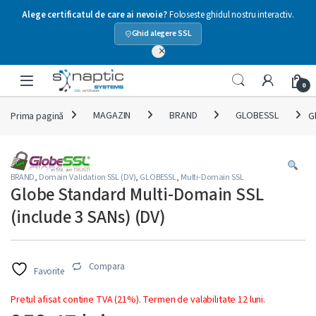
Alege certificatul de care ai nevoie?
Foloseste ghidul nostru interactiv.
Ghid alegere SSL
×
Skip to navigation
Skip to content
Open
0
Prima pagină
MAGAZIN
BRAND
GLOBESSL
G
BRAND
,
Domain Validation SSL (DV)
,
GLOBESSL
,
Multi-Domain SSL
Globe Standard Multi-Domain SSL
(include 3 SANs) (DV)
Compara
Favorite
Pretul afisat contine TVA (21%). Termen de valabilitate 12 luni.