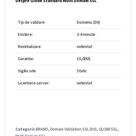
Despre Globe Standard Multi Domain SSL
Tip de validare:
Domeniu (DV)
Emitere:
3-4 minute
Reinitializare:
nelimitat
Garantie:
10,000$
Sigiliu site:
Static
Licentiere server:
nelimitat
Categorii:
BRAND
,
Domain Validation SSL (DV)
,
GLOBESSL
,