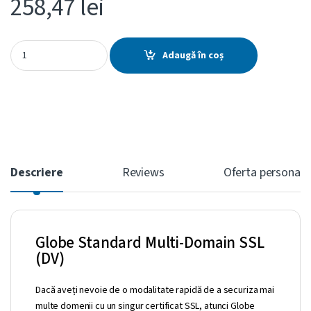
258,47
lei
Globe Standard Multi-Domain SSL (include 3 SANs) (DV) quantity
Adaugă în coș
Descriere
Reviews
Oferta personali
Globe Standard Multi-Domain SSL
(DV)
Dacă aveți nevoie de o modalitate rapidă de a securiza mai
multe domenii cu un singur certificat SSL, atunci Globe